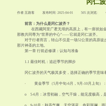
冈仁波
作者:
五路客
|
发布时间 :
2025-04-01
|
505
次浏览:
|
前言：为什么是冈仁波齐？
在西藏阿里广袤无垠的高原上，有一座状如金字
那教共同尊为“世界的中心”——它就是冈仁波齐。
对于行者而言，转山不仅是一场52公里的高原
那片神圣的土地。
第一章 行前必修课：认知与准备
1.1 最佳时机：追赶季节的脚步
冈仁波齐的天气极其多变，选择正确的季节意味
· 黄金季节（5月中旬-6月，9月-10月上旬
o 5-6月：冰雪初融，空气干燥，能见度极高
o 9-10月：秋高气爽，天空湛蓝，色彩斑斓。