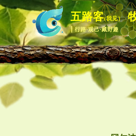
五路客
(我见）
·
| 行路·观己·藏野趣