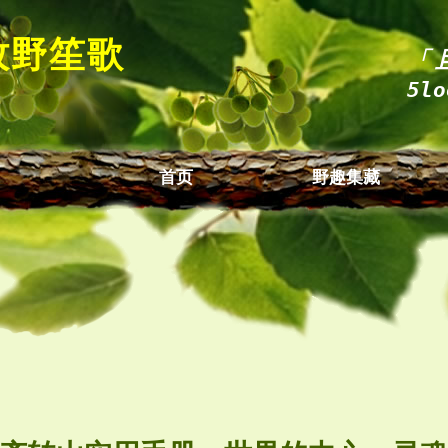
牧野
笙歌
「
5l
首页
野趣集藏