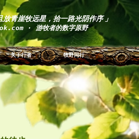
 且放青崖牧远星，拾一路光阴作序 」
ook.com · 游牧者的数字原野
关于行者
牧野同行