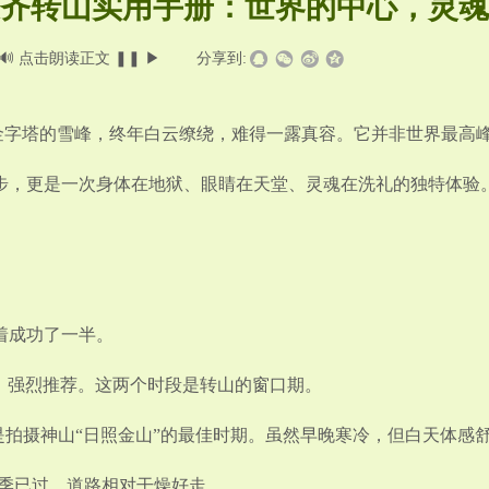
齐转山实用手册：世界的中心，灵魂
🔊
点击朗读正文
❚❚
▶
|
分享到:
塔的雪峰，终年白云缭绕，难得一露真容。它并非世界最高峰（
徒步，更是一次身体在地狱、眼睛在天堂、灵魂在洗礼的独特体验
着成功了一半。
）： 强烈推荐。这两个时段是转山的窗口期。
，是拍摄神山“日照金山”的最佳时期。虽然早晚寒冷，但白天体感
雨季已过，道路相对干燥好走。